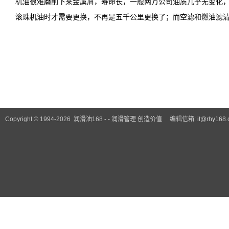
机油很难磨削下来金属屑，寿命长，一般两万公司油质几乎无变化
滚珠机油时才需要更换，不再是五千公里更换了；而空滤和燃油滤
Copyright © 1994-2026 润滑油168 - - 润滑管理 创造价值 编辑信箱:
it@rhy168